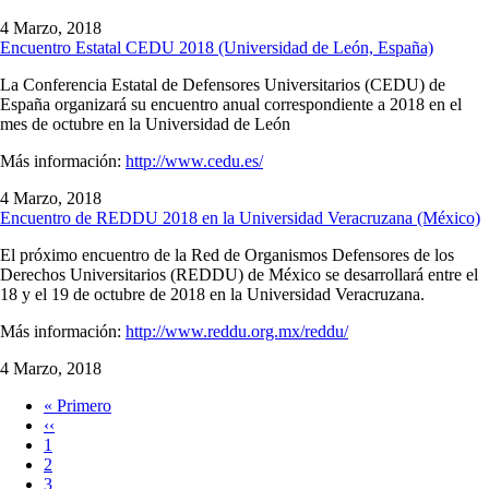
4 Marzo, 2018
Encuentro Estatal CEDU 2018 (Universidad de León, España)
La Conferencia Estatal de Defensores Universitarios (CEDU) de
España organizará su encuentro anual correspondiente a 2018 en el
mes de octubre en la Universidad de León
Más información:
http://www.cedu.es/
4 Marzo, 2018
Encuentro de REDDU 2018 en la Universidad Veracruzana (México)
El próximo encuentro de la Red de Organismos Defensores de los
Derechos Universitarios (REDDU) de México se desarrollará entre el
18 y el 19 de octubre de 2018 en la Universidad Veracruzana.
Más información:
http://www.reddu.org.mx/reddu/
4 Marzo, 2018
Primera
« Primero
página
Página
‹‹
Paginación
anterior
Página
1
Página
2
Página
3