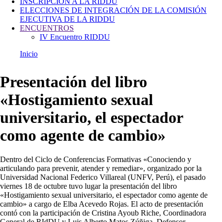
INSCRIPCIÓN A LA RIDDU
ELECCIONES DE INTEGRACIÓN DE LA COMISIÓN
EJECUTIVA DE LA RIDDU
ENCUENTROS
IV Encuentro RIDDU
Inicio
Ruta
de
Presentación del libro
navegación
«Hostigamiento sexual
universitario, el espectador
como agente de cambio»
Dentro del Ciclo de Conferencias Formativas «Conociendo y
articulando para prevenir, atender y remediar», organizado por la
Universidad Nacional Federico Villareal (UNFV, Perú), el pasado
viernes 18 de octubre tuvo lugar la presentación del libro
«Hostigamiento sexual universitario, el espectador como agente de
cambio» a cargo de Elba Acevedo Rojas. El acto de presentación
contó con la participación de Cristina Ayoub Riche, Coordinadora
General de RIdDU y Luis Alberto Matos Zúñiga, Defensor